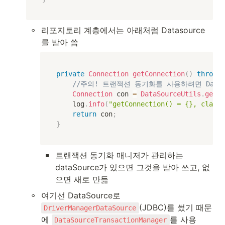
◦
리포지토리 계층에서는 아래처럼 Datasource
를 받아 씀
private
Connection
getConnection
(
)
throws
//주의! 트랜잭션 동기화를 사용하려면 Dataso
Connection
 con 
=
DataSourceUtils
.
getCo
    log
.
info
(
"getConnection() = {}, class=
return
 con
;
}
▪
트랜잭션 동기화 매니저가 관리하는 
dataSource가 있으면 그것을 받아 쓰고, 없
으면 새로 만듦
◦
여기선 DataSource로 
(JDBC)를 썼기 때문
DriverManagerDataSource
에 
를 사용
DataSourceTransactionManager