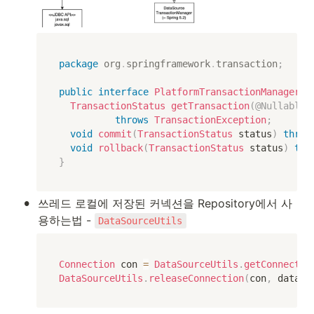
package
org
.
springframework
.
transaction
;
public
interface
PlatformTransactionManager
e
TransactionStatus
getTransaction
(
@Nullable
throws
TransactionException
;
void
commit
(
TransactionStatus
 status
)
throw
void
rollback
(
TransactionStatus
 status
)
thr
}
•
쓰레드 로컬에 저장된 커넥션을 Repository에서 사
용하는법 - 
DataSourceUtils
Connection
 con 
=
DataSourceUtils
.
getConnectio
DataSourceUtils
.
releaseConnection
(
con
,
 dataSo