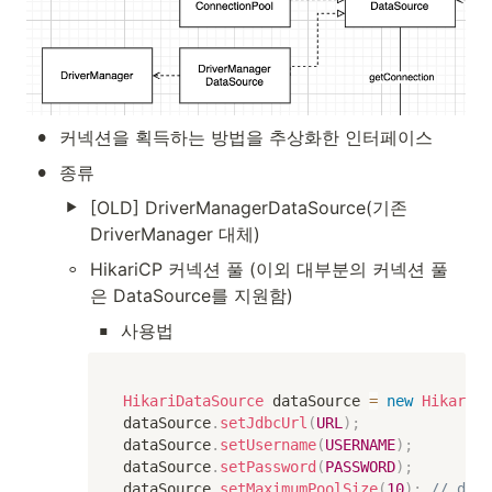
•
커넥션을 획득하는 방법을 추상화한 인터페이스
•
종류
[OLD] DriverManagerDataSource(기존 
DriverManager 대체)
◦
HikariCP 커넥션 풀 (이외 대부분의 커넥션 풀
은 DataSource를 지원함)
▪
사용법
HikariDataSource
 dataSource 
=
new
HikariDa
dataSource
.
setJdbcUrl
(
URL
)
;
dataSource
.
setUsername
(
USERNAME
)
;
dataSource
.
setPassword
(
PASSWORD
)
;
dataSource
.
setMaximumPoolSize
(
10
)
;
// defa