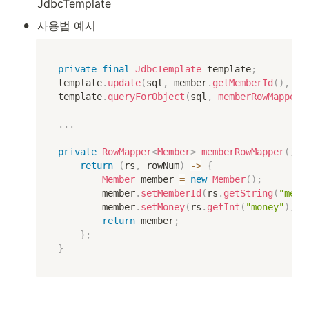
JdbcTemplate
•
사용법 예시
private
final
JdbcTemplate
 template
;
template
.
update
(
sql
,
 member
.
getMemberId
(
)
,
 me
template
.
queryForObject
(
sql
,
memberRowMapper
(
.
.
.
private
RowMapper
<
Member
>
memberRowMapper
(
)
{
return
(
rs
,
 rowNum
)
->
{
Member
 member 
=
new
Member
(
)
;
        member
.
setMemberId
(
rs
.
getString
(
"memb
        member
.
setMoney
(
rs
.
getInt
(
"money"
)
)
;
return
 member
;
}
;
}