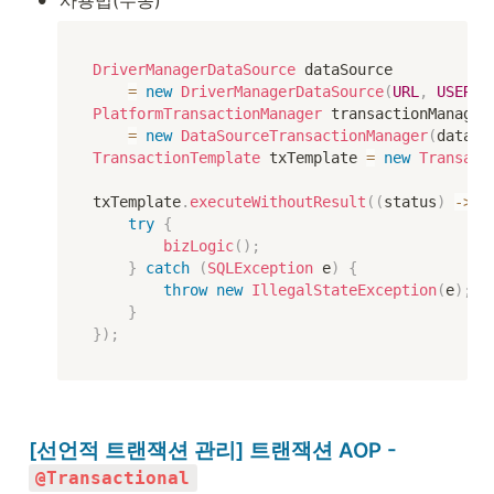
사용법(수동)
DriverManagerDataSource
 dataSource

=
new
DriverManagerDataSource
(
URL
,
USERNA
PlatformTransactionManager
 transactionManager 
=
new
DataSourceTransactionManager
(
dataSo
TransactionTemplate
 txTemplate 
=
new
Transact
txTemplate
.
executeWithoutResult
(
(
status
)
->
{
try
{
bizLogic
(
)
;
}
catch
(
SQLException
 e
)
{
throw
new
IllegalStateException
(
e
)
;
}
}
)
;
[선언적 트랜잭션 관리] 트랜잭션 AOP - 
@Transactional