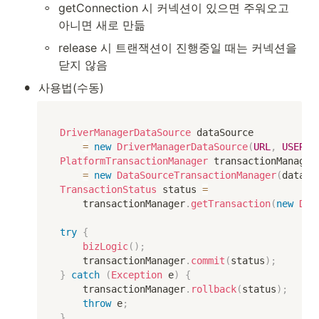
◦
getConnection 시 커넥션이 있으면 주워오고 
아니면 새로 만듦
◦
release 시 트랜잭션이 진행중일 때는 커넥션을 
닫지 않음
•
사용법(수동)
DriverManagerDataSource
 dataSource

=
new
DriverManagerDataSource
(
URL
,
USERNA
PlatformTransactionManager
 transactionManager 
=
new
DataSourceTransactionManager
(
dataSo
TransactionStatus
 status 
=
		transactionManager
.
getTransaction
(
new
Def
try
{
bizLogic
(
)
;
    transactionManager
.
commit
(
status
)
;
}
catch
(
Exception
 e
)
{
    transactionManager
.
rollback
(
status
)
;
throw
 e
;
}