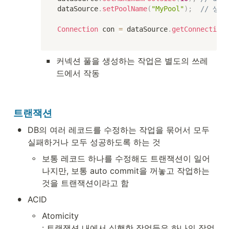
dataSource
.
setPoolName
(
"MyPool"
)
;
// 생략
Connection
 con 
=
 dataSource
.
getConnection
(
▪
커넥션 풀을 생성하는 작업은 별도의 쓰레
드에서 작동
트랜잭션
•
DB의 여러 레코드를 수정하는 작업을 묶어서 모두 
실패하거나 모두 성공하도록 하는 것
◦
보통 레코드 하나를 수정해도 트랜잭션이 일어
나지만, 보통 auto commit을 꺼놓고 작업하는 
것을 트랜잭션이라고 함
•
ACID
◦
Atomicity

: 트랜잭션 내에서 실행한 작업들은 하나의 작업