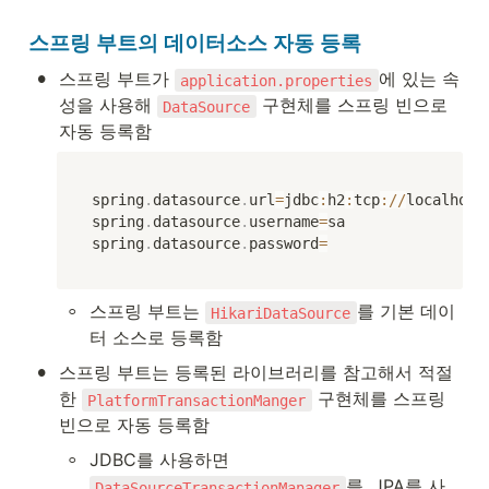
스프링 부트의 데이터소스 자동 등록
•
스프링 부트가 
에 있는 속
application.properties
성을 사용해 
 구현체를 스프링 빈으로 
DataSource
자동 등록함
spring
.
datasource
.
url
=
jdbc
:
h2
:
tcp
:
/
/
localhost
spring
.
datasource
.
username
=
sa

spring
.
datasource
.
password
=
◦
스프링 부트는 
를 기본 데이
HikariDataSource
터 소스로 등록함
•
스프링 부트는 등록된 라이브러리를 참고해서 적절
한 
 구현체를 스프링 
PlatformTransactionManger
빈으로 자동 등록함
◦
JDBC를 사용하면 
를, JPA를 사
DataSourceTransactionManager